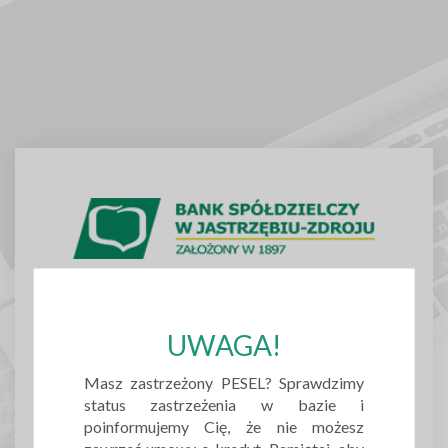
Formularz Kredytowy Banku Spółdzielczego w
Jastrzębiu-Zdroju
UWAGA!
Masz zastrzeżony PESEL? Sprawdzimy
Formularz kredytowy to szybki i wygodny sposób, aby w 6 prostych
krokach rozpocząć procedurę kredytową - bez wychodzenia z
status zastrzeżenia w bazie i
domu.
poinformujemy Cię, że nie możesz
Dane naszych klientów są dokładnie chronione. W formularzu
znalazły się dodatkowe pytania, które pozwolą nam jeszcze